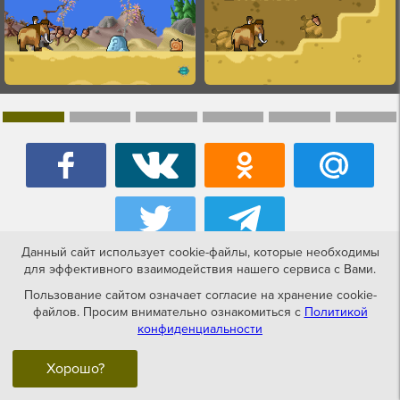
Данный сайт использует cookie-файлы, которые необходимы
для эффективного взаимодействия нашего сервиса с Вами.
История создания игры
Ice Age
Пользование сайтом означает согласие на хранение cookie-
файлов. Просим внимательно ознакомиться с
Политикой
(rus.version)
(Ледниковый период)
конфиденциальности
gba.
Хорошо?