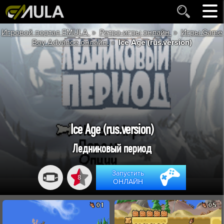
»
»
Игровой портал EMULA
Ретро-игры онлайн
Игры Game
»
Boy Advance онлайн
Ice Age (rus.version)
Ice Age (rus.version)
Ледниковый период
Запустить
8
ОНЛАЙН