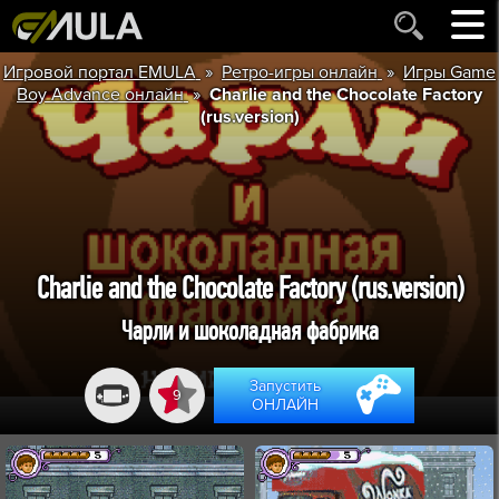
»
»
Игровой портал EMULA
Ретро-игры онлайн
Игры Game
»
Boy Advance онлайн
Charlie and the Chocolate Factory
(rus.version)
Charlie and the Chocolate Factory (rus.version)
Чарли и шоколадная фабрика
Запустить
9
ОНЛАЙН