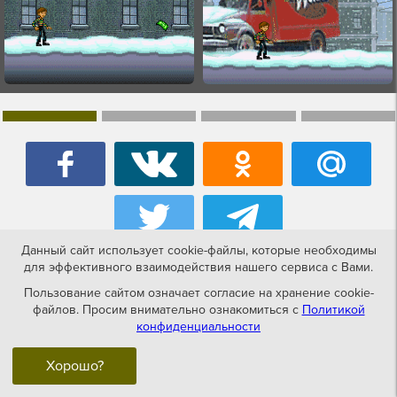
Данный сайт использует cookie-файлы, которые необходимы
для эффективного взаимодействия нашего сервиса с Вами.
История создания игры
Charlie
Пользование сайтом означает согласие на хранение cookie-
файлов. Просим внимательно ознакомиться с
Политикой
and the Chocolate Factory (rus.version)
конфиденциальности
(Чарли и шоколадная фабрика)
gba.
Хорошо?