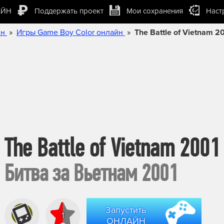
АЙН
Поддержать проект
Мои сохранения
Наст
»
»
йн
Игры Game Boy Color онлайн
The Battle of Vietnam 2
The Battle of Vietnam 2001
Битва за Вьетнам 2001
Запустить
1
ОНЛАЙН