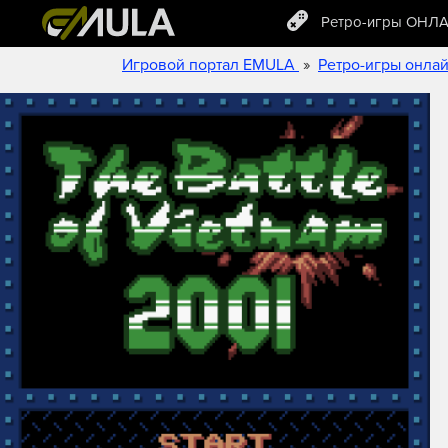
Ретро-игры ОНЛ
»
Игровой портал EMULA
Ретро-игры онла