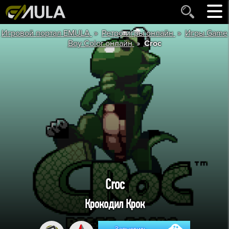
»
»
Игровой портал EMULA
Ретро-игры онлайн
Игры Game
»
Boy Color онлайн
Croc
Croc
Крокодил Крок