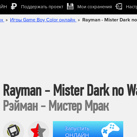
АЙН
Поддержать проект
Мои сохранения
Наст
»
»
йн
Игры Game Boy Color онлайн
Rayman - Mister Dark n
Rayman - Mister Dark no W
Рэйман - Мистер Мрак
Запустить
2
ОНЛАЙН