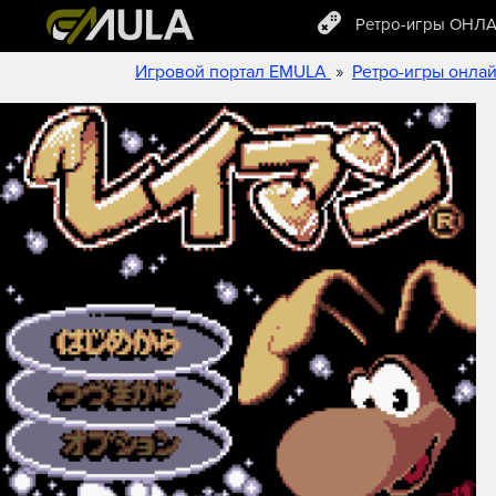
Ретро-игры ОНЛ
»
Игровой портал EMULA
Ретро-игры онла