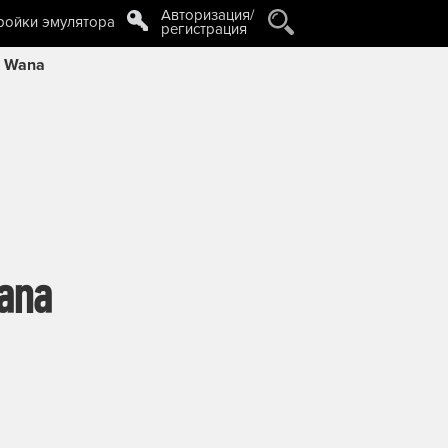
Авторизация/
ройки эмулятора
регистрация
o Wana
ana