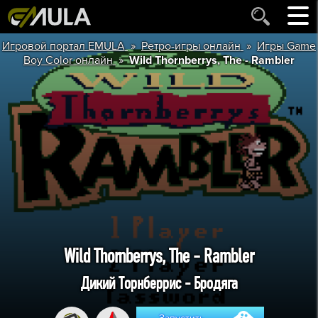
»
»
Игровой портал EMULA
Ретро-игры онлайн
Игры Game
»
Boy Color онлайн
Wild Thornberrys, The - Rambler
Wild Thornberrys, The - Rambler
Дикий Торнберрис - Бродяга