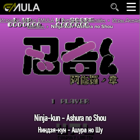
»
»
Игровой портал EMULA
Ретро-игры онлайн
Игры Денди
»
онлайн
Ninja-kun - Ashura no Shou
Ninja-kun - Ashura no Shou
Ниндзя-кун - Ашура но Шу