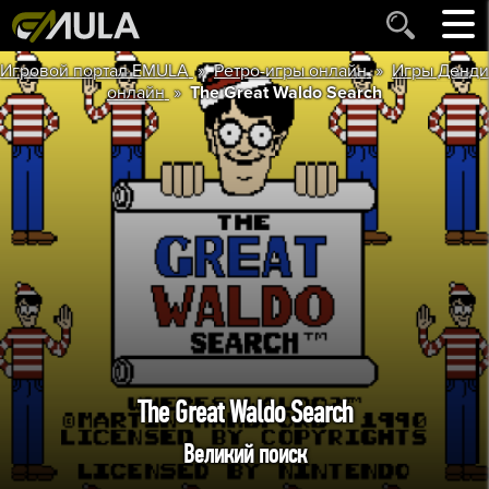
»
»
Игровой портал EMULA
Ретро-игры онлайн
Игры Денди
»
онлайн
The Great Waldo Search
The Great Waldo Search
Великий поиск