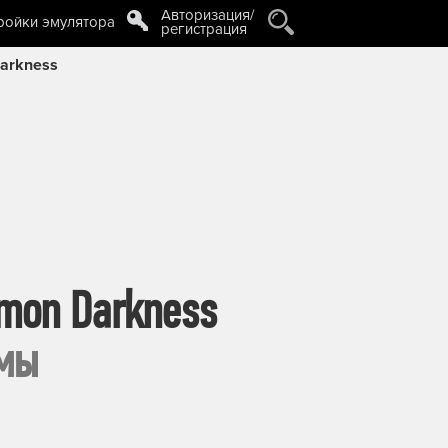
Авторизация/
ройки эмулятора
регистрация
Darkness
emon Darkness
ьмы