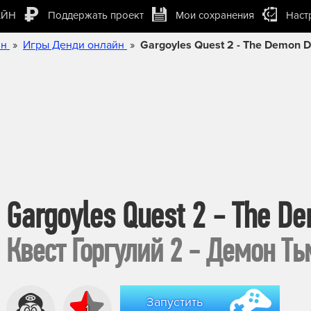
АЙН
Поддержать проект
Мои сохранения
Наст
»
»
йн
Игры Денди онлайн
Gargoyles Quest 2 - The Demon 
Gargoyles Quest 2 - The D
Квест Горгулий 2 - Демон Т
Запустить
1