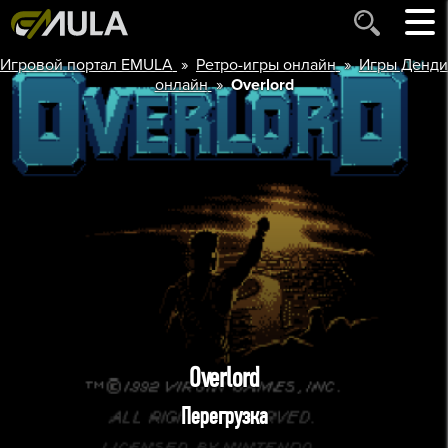
»
»
Игровой портал EMULA
Ретро-игры онлайн
Игры Денди
»
онлайн
Overlord
Overlord
Перегрузка