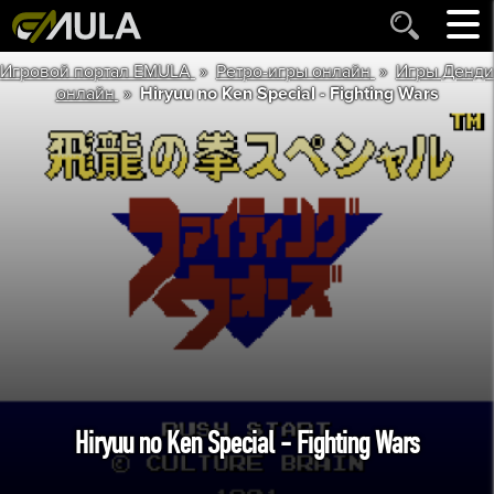
»
»
Игровой портал EMULA
Ретро-игры онлайн
Игры Денди
»
онлайн
Hiryuu no Ken Special - Fighting Wars
Hiryuu no Ken Special - Fighting Wars