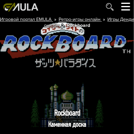
»
»
Игровой портал EMULA
Ретро-игры онлайн
Игры Денди
»
онлайн
Rockboard
Rockboard
Каменная доска