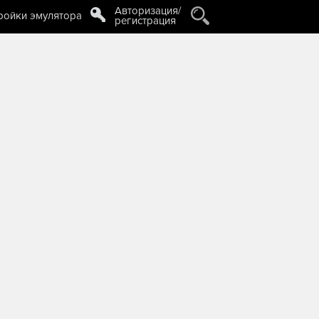
Авторизация/
ройки эмулятора
регистрация