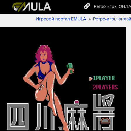
Ретро-игры ОНЛ
»
Игровой портал EMULA
Ретро-игры онла