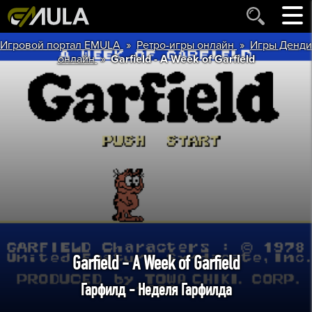
»
»
Игровой портал EMULA
Ретро-игры онлайн
Игры Денди
»
онлайн
Garfield - A Week of Garfield
Garfield - A Week of Garfield
Гарфилд - Неделя Гарфилда