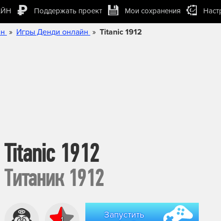
АЙН
Поддержать проект
Мои сохранения
Наст
»
»
йн
Игры Денди онлайн
Titanic 1912
Titanic 1912
Титаник 1912
Запустить
1