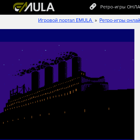
Ретро-игры ОНЛ
»
Игровой портал EMULA
Ретро-игры онла