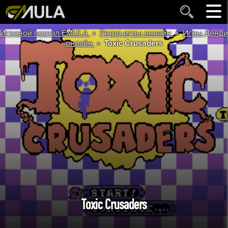
»
»
Игровой портал EMULA
Ретро-игры онлайн
Игры Денди
»
онлайн
Toxic Crusaders
Toxic Crusaders