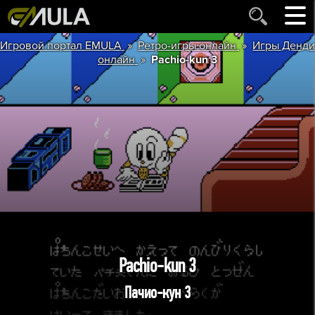
»
»
Игровой портал EMULA
Ретро-игры онлайн
Игры Денди
»
онлайн
Pachio-kun 3
Pachio-kun 3
Пачио-кун 3