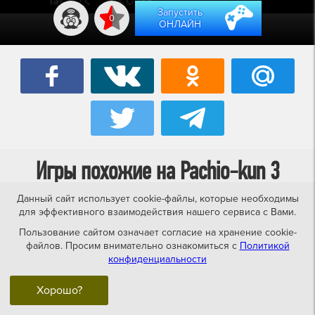
Запустить
0
ОНЛАЙН
Игры похожие на Pachio-kun 3
Данный сайт использует cookie-файлы, которые необходимы
для эффективного взаимодействия нашего сервиса с Вами.
NES-dendy
NES-dendy
Пользование сайтом означает согласие на хранение cookie-
файлов. Просим внимательно ознакомиться с
Политикой
конфиденциальности
Хорошо?
Pachio-kun 5
Pachio-kun 4