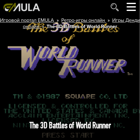
»
»
Игровой портал EMULA
Ретро-игры онлайн
Игры Денди
»
онлайн
The 3D Battles of World Runner
The 3D Battles of World Runner