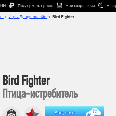
АЙН
Поддержать проект
Мои сохранения
Наст
»
»
йн
Игры Денди онлайн
Bird Fighter
Bird Fighter
Птица-истребитель
Запустить
5