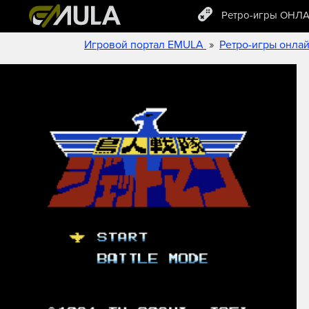
Ретро-игры ОНЛ
»
Игровой портал EMULA
Ретро-игры онла