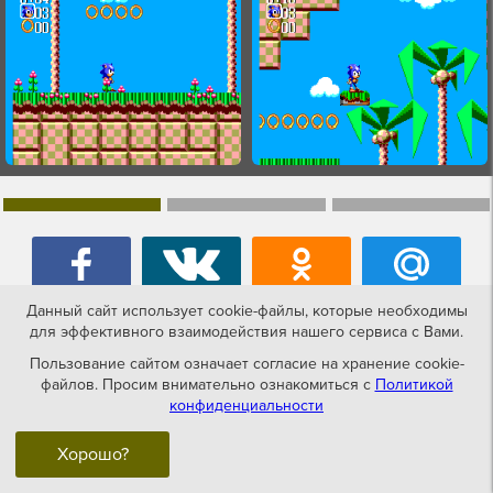
Данный сайт использует cookie-файлы, которые необходимы
для эффективного взаимодействия нашего сервиса с Вами.
Пользование сайтом означает согласие на хранение cookie-
файлов. Просим внимательно ознакомиться с
Политикой
Игры похожие на Sonic Chaos
конфиденциальности
Хорошо?
NES-dendy
SMS-sega