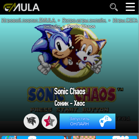
»
»
Игровой портал EMULA
Ретро-игры онлайн
Игры СЕГА
»
онлайн
Sonic Chaos
Sonic Chaos
Соник - Хаос
Запустить
12
ОНЛАЙН