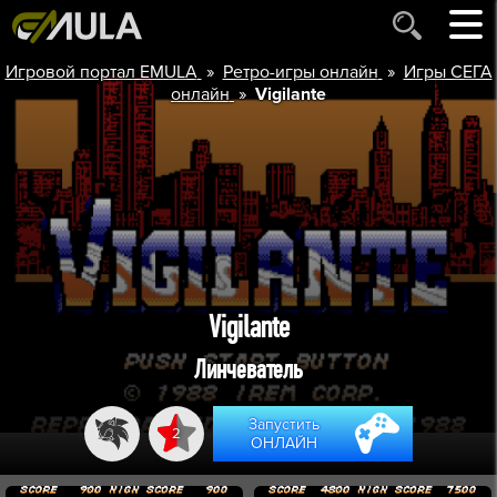
»
»
Игровой портал EMULA
Ретро-игры онлайн
Игры СЕГА
»
онлайн
Vigilante
Vigilante
Линчеватель
Запустить
2
ОНЛАЙН