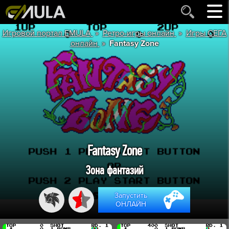
»
»
Игровой портал EMULA
Ретро-игры онлайн
Игры СЕГА
»
онлайн
Fantasy Zone
Fantasy Zone
Зона фантазий
Запустить
1
ОНЛАЙН