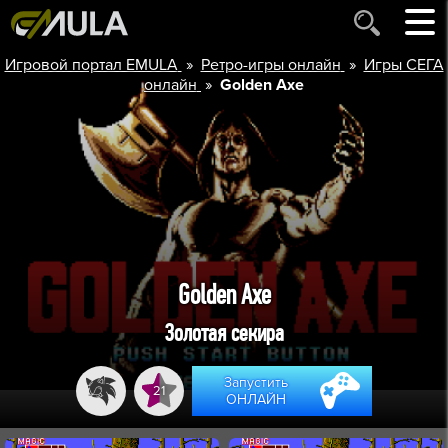
»
»
Игровой портал EMULA
Ретро-игры онлайн
Игры СЕГА
»
онлайн
Golden Axe
Golden Axe
Золотая секира
Запустить
21
ОНЛАЙН