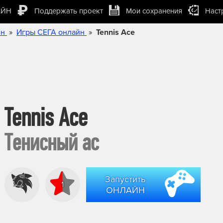
АЙН
Поддержать проект
Мои сохранения
Наст
»
»
йн
Игры СЕГА онлайн
Tennis Ace
Tennis Ace
Тенисный ас
Запустить
1
ОНЛАЙН