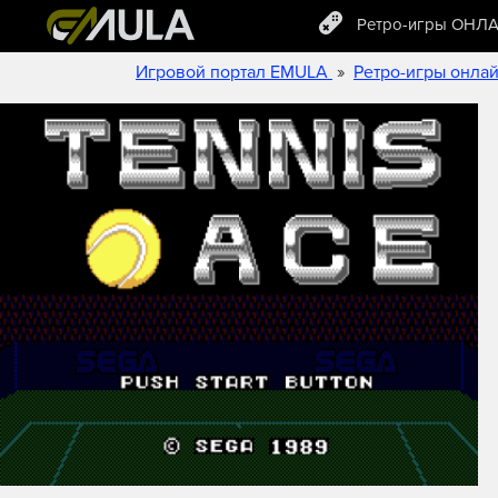
Ретро-игры ОНЛ
»
Игровой портал EMULA
Ретро-игры онла