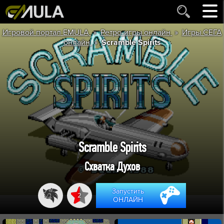
»
»
Игровой портал EMULA
Ретро-игры онлайн
Игры СЕГА
»
онлайн
Scramble Spirits
Scramble Spirits
Схватка Духов
Запустить
2
ОНЛАЙН