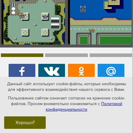
Данный сайт использует cookie-файлы, которые необходимы
для эффективного взаимодействия нашего сервиса с Вами.
Пользование сайтом означает согласие на хранение cookie-
файлов. Просим внимательно ознакомиться с
Политикой
Консольные игры часто портировались с
конфиденциальности
аркадных автоматов, на которых получили успех
Хорошо?
ранее.
Scramble Spirits
для Sega Master System
появилась в 1988 году сразу после релиза на