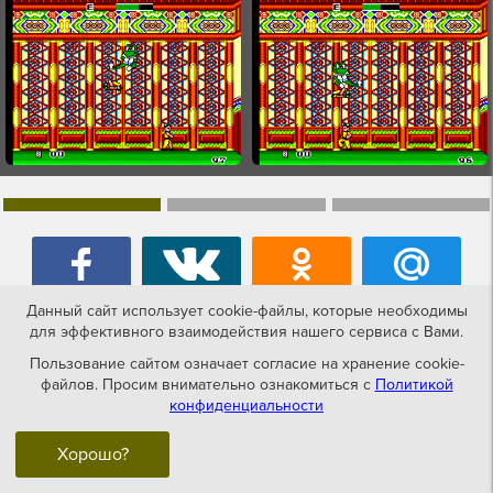
Данный сайт использует cookie-файлы, которые необходимы
для эффективного взаимодействия нашего сервиса с Вами.
Пользование сайтом означает согласие на хранение cookie-
файлов. Просим внимательно ознакомиться с
Политикой
Игры похожие на Sapo Xule O Mestre
конфиденциальности
do Kung Fu
Хорошо?