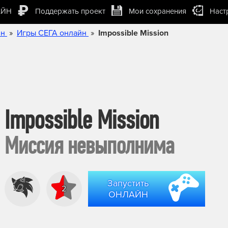
АЙН
Поддержать проект
Мои сохранения
Наст
»
»
йн
Игры СЕГА онлайн
Impossible Mission
Impossible Mission
Миссия невыполнима
Запустить
2
ОНЛАЙН