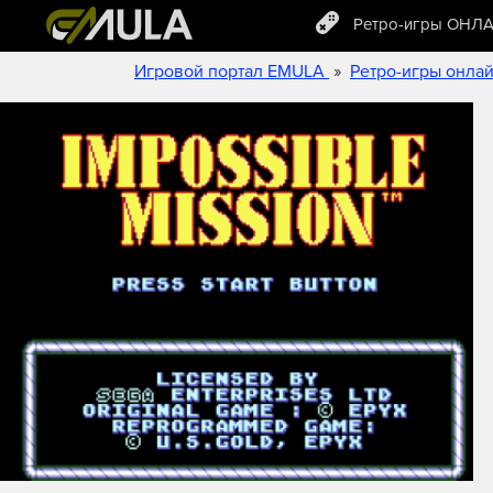
Ретро-игры ОНЛ
»
Игровой портал EMULA
Ретро-игры онла