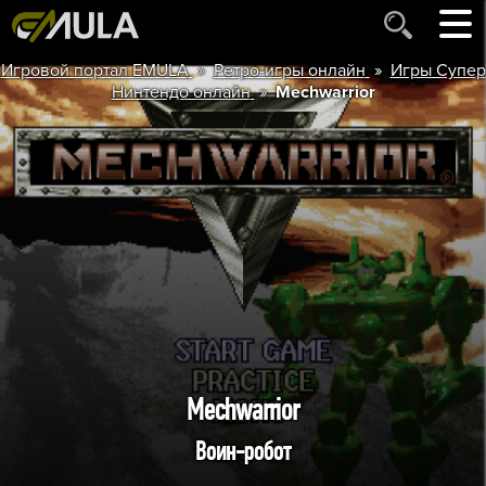
»
»
Игровой портал EMULA
Ретро-игры онлайн
Игры Супер
»
Нинтендо онлайн
Mechwarrior
Mechwarrior
Воин-робот