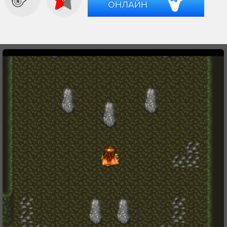
ОНЛАЙН