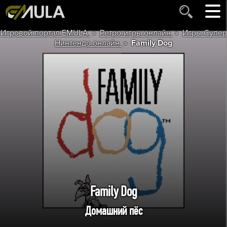
»
»
Игровой портал EMULA
Ретро-игры онлайн
Игры Супер
»
Нинтендо онлайн
Family Dog
Family Dog
Домашний пёс