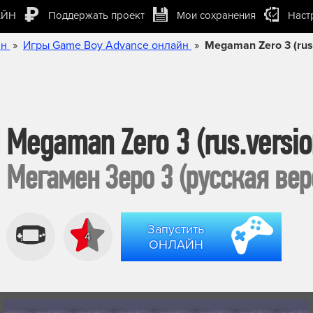
АЙН
Поддержать проект
Мои сохранения
Наст
»
»
йн
Игры Game Boy Advance онлайн
Megaman Zero 3 (rus.
Megaman Zero 3 (rus.versio
Мегамен Зеро 3 (русская вер
Запустить
4
ОНЛАЙН