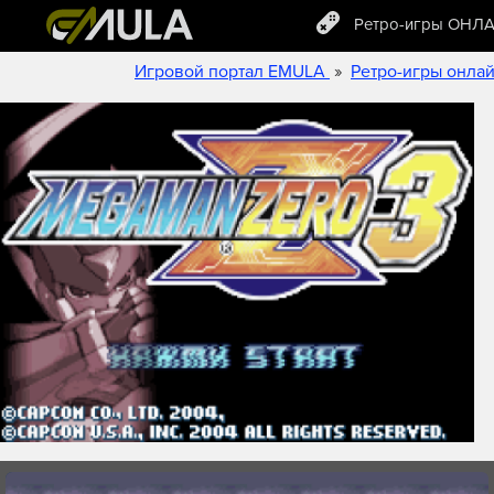
Ретро-игры ОНЛ
»
Игровой портал EMULA
Ретро-игры онла