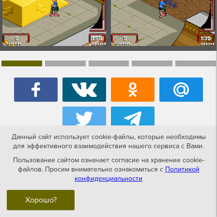
Данный сайт использует cookie-файлы, которые необходимы
для эффективного взаимодействия нашего сервиса с Вами.
Игры похожие на Razor - Freestyle
Пользование сайтом означает согласие на хранение cookie-
файлов. Просим внимательно ознакомиться с
Политикой
Scooter
конфиденциальности
Хорошо?
GameBoy Color