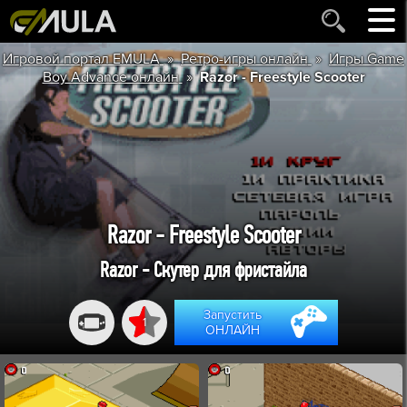
»
»
Игровой портал EMULA
Ретро-игры онлайн
Игры Game
»
Boy Advance онлайн
Razor - Freestyle Scooter
Razor - Freestyle Scooter
Razor - Скутер для фристайла
Запустить
1
ОНЛАЙН