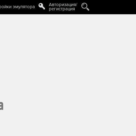
Авторизация/
ройки эмулятора
регистрация
а