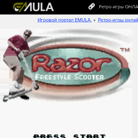
Ретро-игры ОНЛ
»
Игровой портал EMULA
Ретро-игры онла