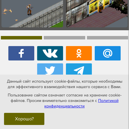
Данный сайт использует cookie-файлы, которые необходимы
для эффективного взаимодействия нашего сервиса с Вами.
Игры похожие на A Sound Of Thunder
Пользование сайтом означает согласие на хранение cookie-
файлов. Просим внимательно ознакомиться с
Политикой
конфиденциальности
GameBoy Advance
Хорошо?