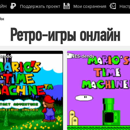
АЙН
Поддержать проект
Мои сохранения
Наст
йн
Ретро-игры онлайн
tendo
NES-dendy