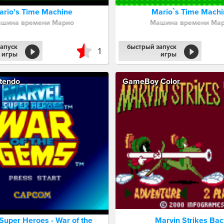
ario's Time Machine
Mario`s Time Machi
шина времени Марио
Машина времени Ма
апуск
быстрый запуск
1
игры
игры
tendo
GameBoy Color
Super Heroes - War of the
Marvin Strikes Ba