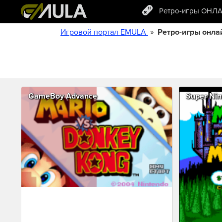
Ретро-игры ОНЛ
»
Игровой портал EMULA
Ретро-игры онла
GameBoy Advance
Super Nin