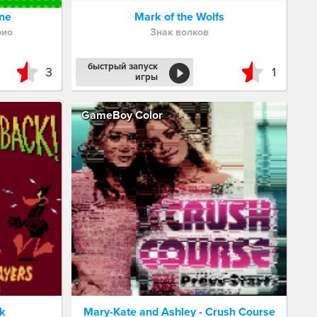
ne
Mark of the Wolfs
рио
Знак волков
быстрый запуск
3
1
игры
GameBoy Color
ck
Mary-Kate and Ashley - Crush Course