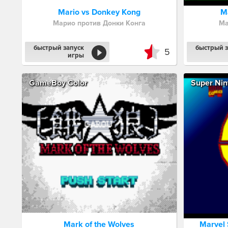
Mario vs Donkey Kong
M
Марио против Донки Конга
Ма
быстрый запуск
быстрый з
5
игры
GameBoy Color
Super Nin
Mark of the Wolves
Marvel 