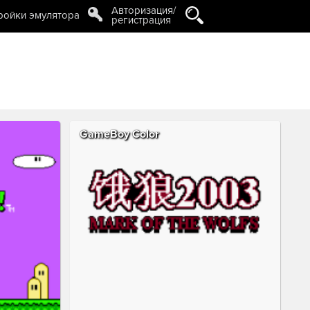
Авторизация/
ройки эмулятора
регистрация
GameBoy Color