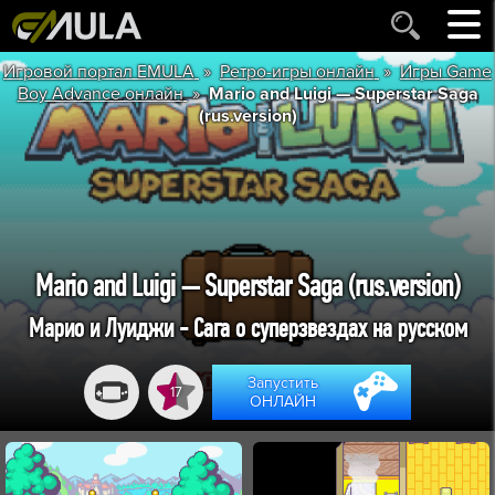
»
»
Игровой портал EMULA
Ретро-игры онлайн
Игры Game
»
Boy Advance онлайн
Mario and Luigi — Superstar Saga
(rus.version)
Mario and Luigi — Superstar Saga (rus.version)
Марио и Луиджи - Сага о суперзвездах на русском
Запустить
17
ОНЛАЙН