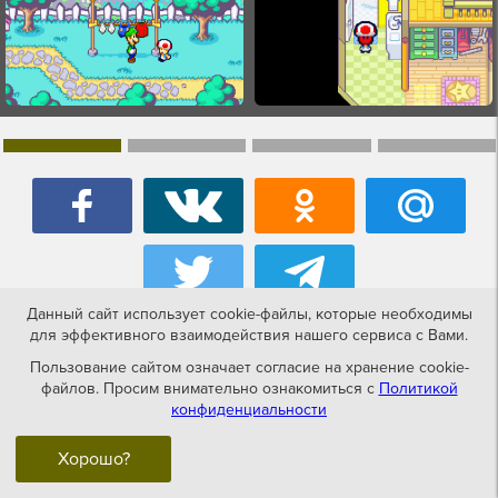
Данный сайт использует cookie-файлы, которые необходимы
для эффективного взаимодействия нашего сервиса с Вами.
Игры похожие на Mario and Luigi —
Пользование сайтом означает согласие на хранение cookie-
файлов. Просим внимательно ознакомиться с
Политикой
Superstar Saga (rus.version)
конфиденциальности
Хорошо?
GameBoy Advance
NES-dendy