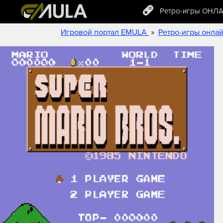
Ретро-игры ОНЛ
»
Игровой портал EMULA
Ретро-игры онла