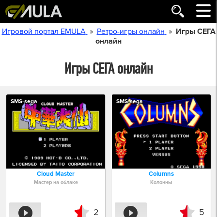
»
»
Игровой портал EMULA
Ретро-игры онлайн
Игры СЕГА
онлайн
Игры СЕГА онлайн
SMS-sega
SMS-sega
Cloud Master
Columns
Мастер на облаке
Колонны
2
5