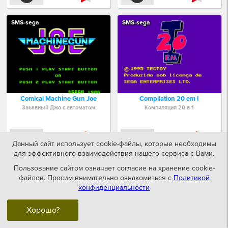
SMS-sega
SMS-sega
Comical Machine Gun Joe
Compilation 20 em I
Забавный Джо с автоматом
Компиляция 20 в 1
0
2
Данный сайт использует cookie-файлы, которые необходимы
для эффективного взаимодействия нашего сервиса с Вами.
SMS-sega
SMS-sega
Пользование сайтом означает согласие на хранение cookie-
файлов. Просим внимательно ознакомиться с
Политикой
конфиденциальности
Хорошо?